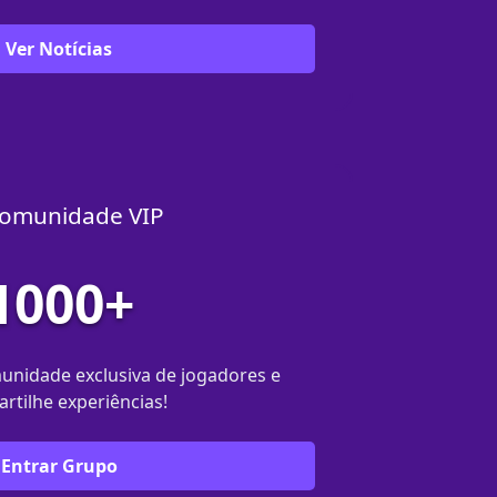
Ver Notícias
Comunidade VIP
1000+
unidade exclusiva de jogadores e
rtilhe experiências!
Entrar Grupo