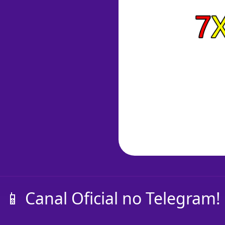
📱 Canal Oficial no Telegram!