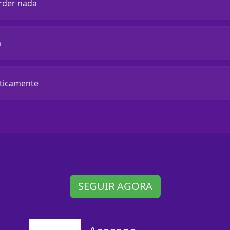
erder nada
a
aticamente
SEGUIR AGORA