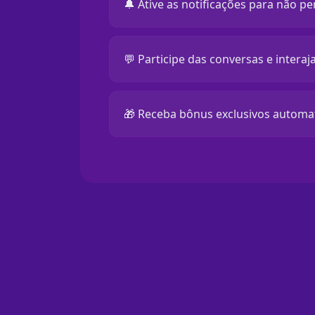
🔔 Ative as notificações para não p
💬 Participe das conversas e interaj
🎁 Receba bônus exclusivos autom