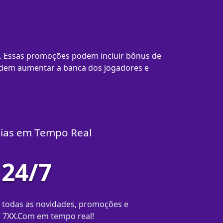
. Essas promoções podem incluir bônus de
podem aumentar a banca dos jogadores e
cias em Tempo Real
24/7
e todas as novidades, promoções e
 7XX.Com em tempo real!