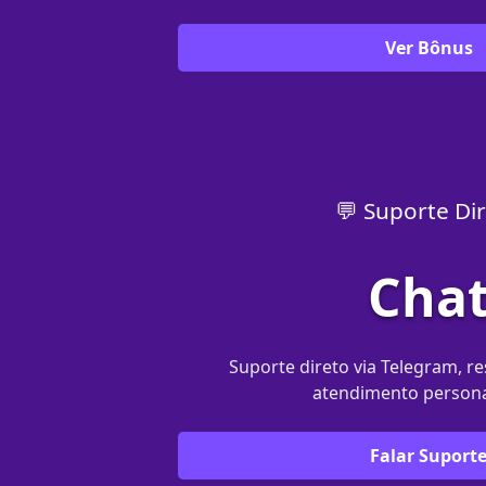
Ver Bônus
💬 Suporte Di
Cha
Suporte direto via Telegram, r
atendimento persona
Falar Suport