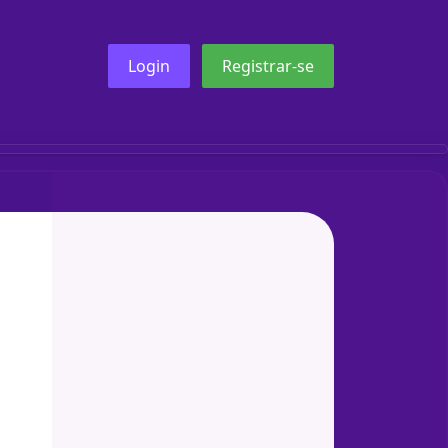
Login
Registrar-se