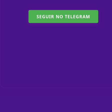
SEGUIR NO TELEGRAM