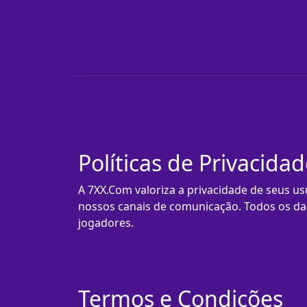
Políticas de Privacida
A 7XX.Com valoriza a privacidade de seus u
nossos canais de comunicação. Todos os dad
jogadores.
Termos e Condições