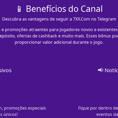
📱 Benefícios do Canal
Descubra as vantagens de seguir a 7XX.Com no Telegram
 e promoções atraentes para jogadores novos e existentes
 depósito, ofertas de cashback e muito mais. Esses bônus 
proporcionar valor adicional durante o jogo.
sivos
📢 Notí
m, promoções especiais
Fique por dentro d
s únicos!
eventos da