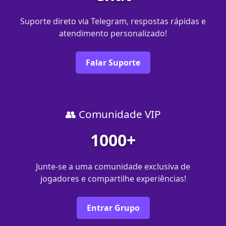
Suporte direto via Telegram, respostas rápidas e
atendimento personalizado!
Falar Suporte
👥 Comunidade VIP
1000+
Junte-se a uma comunidade exclusiva de
jogadores e compartilhe experiências!
Entrar Grupo