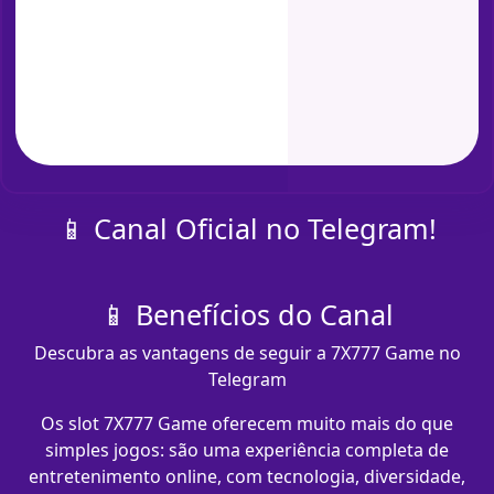
📱 Canal Oficial no Telegram!
📱 Benefícios do Canal
Descubra as vantagens de seguir a 7X777 Game no
Telegram
Os slot 7X777 Game oferecem muito mais do que
simples jogos: são uma experiência completa de
entretenimento online, com tecnologia, diversidade,