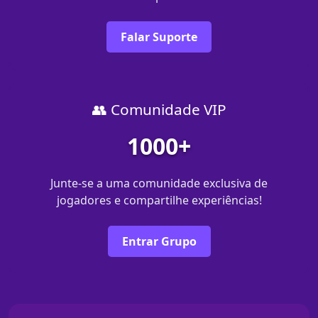
Falar Suporte
👥 Comunidade VIP
1000+
Junte-se a uma comunidade exclusiva de
jogadores e compartilhe experiências!
Entrar Grupo