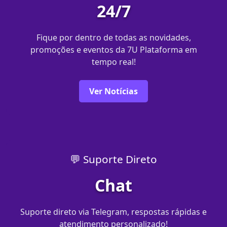
24/7
Fique por dentro de todas as novidades,
promoções e eventos da 7U Plataforma em
tempo real!
Ver Notícias
💬 Suporte Direto
Chat
Suporte direto via Telegram, respostas rápidas e
atendimento personalizado!