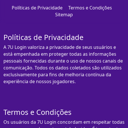
Políticas de Privacidade
Termos e Condições
Sitemap
Políticas de Privacidade
A 7U Login valoriza a privacidade de seus usuários e
está empenhada em proteger todas as informações
pessoais fornecidas durante o uso de nossos canais de
comunicação. Todos os dados coletados são utilizados
exclusivamente para fins de melhoria contínua da
experiência de nossos jogadores.
Termos e Condições
Os usuários da 7U Login concordam em respeitar todas