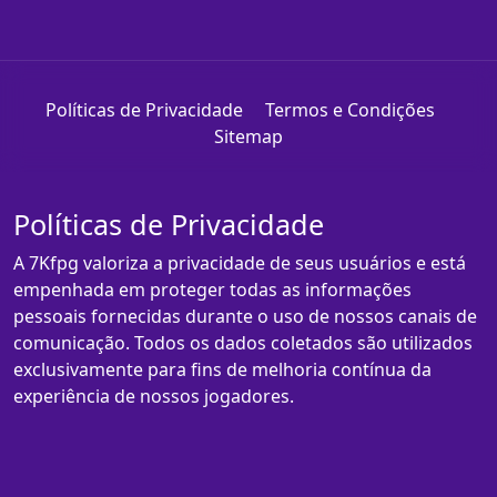
Políticas de Privacidade
Termos e Condições
Sitemap
Políticas de Privacidade
A 7Kfpg valoriza a privacidade de seus usuários e está
empenhada em proteger todas as informações
pessoais fornecidas durante o uso de nossos canais de
comunicação. Todos os dados coletados são utilizados
exclusivamente para fins de melhoria contínua da
experiência de nossos jogadores.