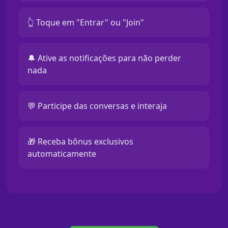
👆 Toque em "Entrar" ou "Join"
🔔 Ative as notificações para não perder
nada
💬 Participe das conversas e interaja
🎁 Receba bônus exclusivos
automaticamente