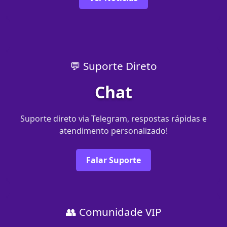
💬 Suporte Direto
Chat
Suporte direto via Telegram, respostas rápidas e
atendimento personalizado!
Falar Suporte
👥 Comunidade VIP