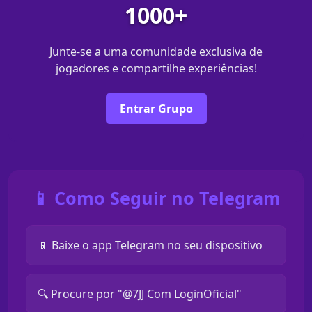
1000+
Junte-se a uma comunidade exclusiva de
jogadores e compartilhe experiências!
Entrar Grupo
📱 Como Seguir no Telegram
📱 Baixe o app Telegram no seu dispositivo
🔍 Procure por "@7JJ Com LoginOficial"