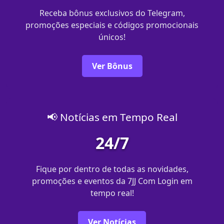
Receba bônus exclusivos do Telegram,
promoções especiais e códigos promocionais
únicos!
Ver Bônus
📢 Notícias em Tempo Real
24/7
Fique por dentro de todas as novidades,
promoções e eventos da 7JJ Com Login em
tempo real!
Ver Notícias