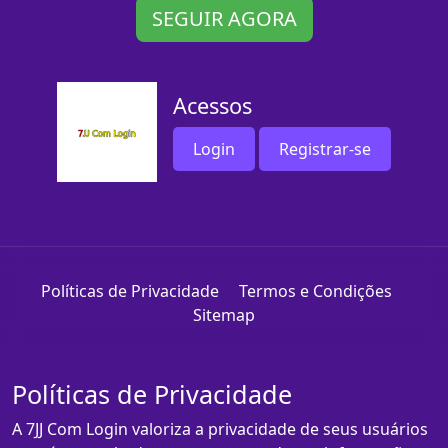
SEGUIR AGORA
Acessos
Login
Registrar-se
Políticas de Privacidade
Termos e Condições
Sitemap
Políticas de Privacidade
A 7JJ Com Login valoriza a privacidade de seus usuários