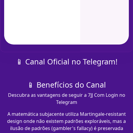
📱 Canal Oficial no Telegram!
📱 Benefícios do Canal
Descubra as vantagens de seguir a 7JJ Com Login no
Telegram
A matemática subjacente utiliza Martingale-resistant
design onde não existem padrões exploráveis, mas a
ilusão de padrões (gambler's fallacy) é preservada