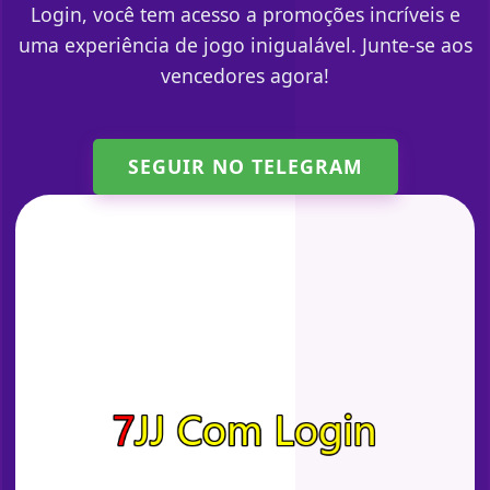
Login, você tem acesso a promoções incríveis e
uma experiência de jogo inigualável. Junte-se aos
vencedores agora!
SEGUIR NO TELEGRAM