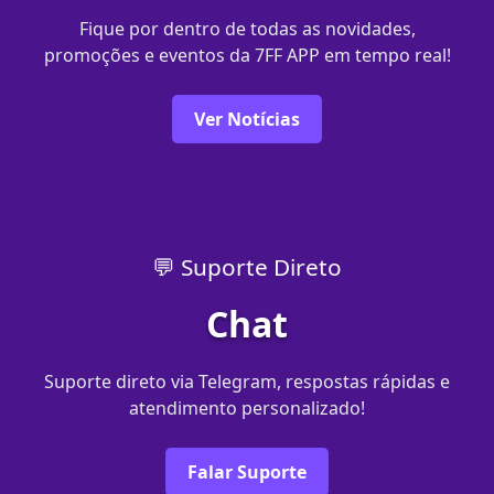
Fique por dentro de todas as novidades,
promoções e eventos da 7FF APP em tempo real!
Ver Notícias
💬 Suporte Direto
Chat
Suporte direto via Telegram, respostas rápidas e
atendimento personalizado!
Falar Suporte