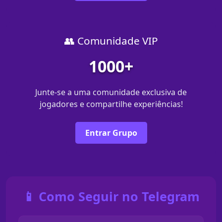
👥 Comunidade VIP
1000+
Junte-se a uma comunidade exclusiva de
jogadores e compartilhe experiências!
Entrar Grupo
📱 Como Seguir no Telegram