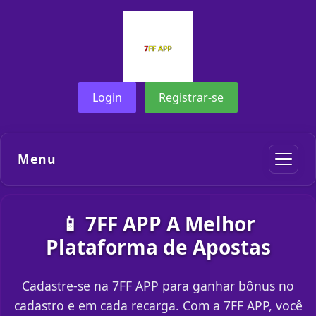
Login
Registrar-se
Menu
📱 7FF APP A Melhor
Plataforma de Apostas
Cadastre-se na 7FF APP para ganhar bônus no
cadastro e em cada recarga. Com a 7FF APP, você