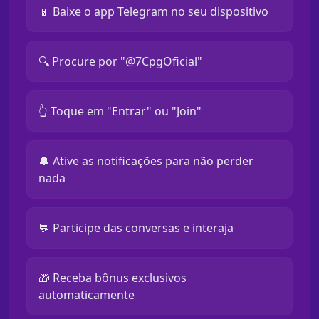
📱 Baixe o app Telegram no seu dispositivo
🔍 Procure por "@7CpgOficial"
👆 Toque em "Entrar" ou "Join"
🔔 Ative as notificações para não perder
nada
💬 Participe das conversas e interaja
🎁 Receba bônus exclusivos
automaticamente