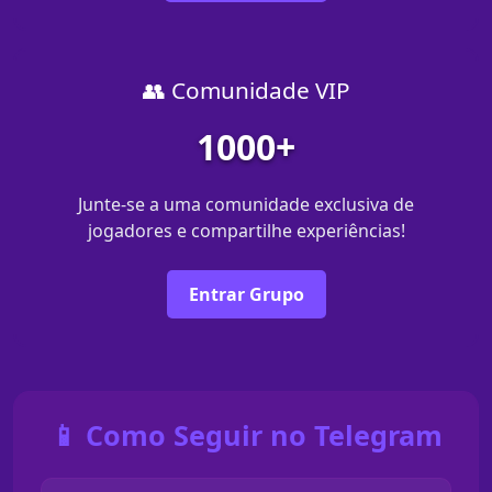
👥 Comunidade VIP
1000+
Junte-se a uma comunidade exclusiva de
jogadores e compartilhe experiências!
Entrar Grupo
📱 Como Seguir no Telegram