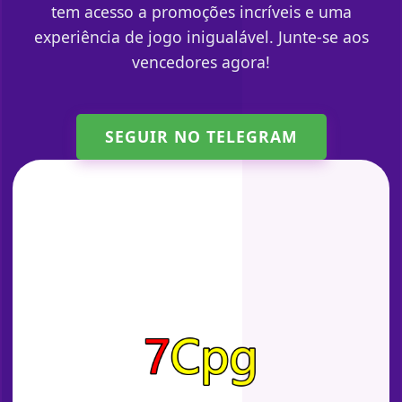
tem acesso a promoções incríveis e uma
experiência de jogo inigualável. Junte-se aos
vencedores agora!
SEGUIR NO TELEGRAM