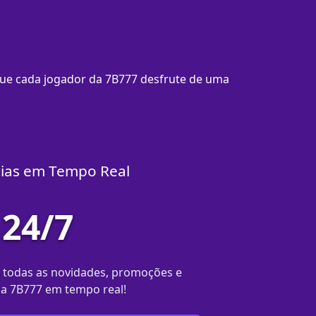
 que cada jogador da 7B777 desfrute de uma
cias em Tempo Real
24/7
e todas as novidades, promoções e
da 7B777 em tempo real!