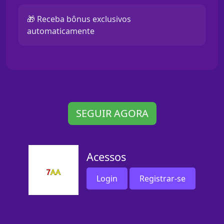
🎁 Receba bônus exclusivos
automaticamente
SEGUIR AGORA
Acessos
Login
Registrar-se