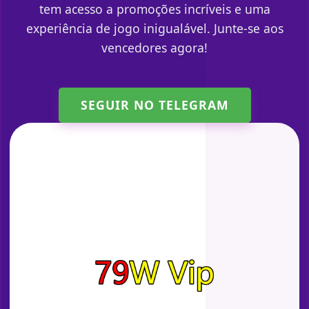
tem acesso a promoções incríveis e uma
experiência de jogo inigualável. Junte-se aos
vencedores agora!
SEGUIR NO TELEGRAM