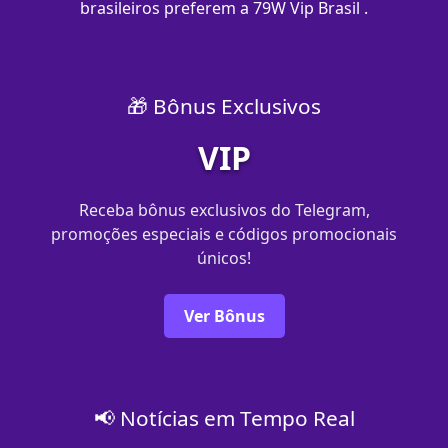
brasileiros preferem a 79W Vip Brasil .
🎁 Bônus Exclusivos
VIP
Receba bônus exclusivos do Telegram,
promoções especiais e códigos promocionais
únicos!
Ver Bônus
📢 Notícias em Tempo Real