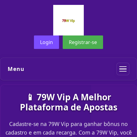
Login
Registrar-se
Menu
📱 79W Vip A Melhor
Plataforma de Apostas
Cadastre-se na 79W Vip para ganhar bônus no
cadastro e em cada recarga. Com a 79W Vip, você