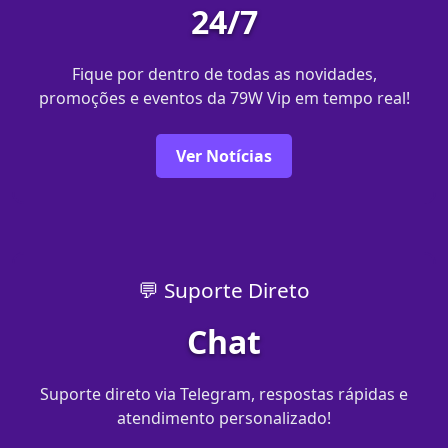
24/7
Fique por dentro de todas as novidades,
promoções e eventos da 79W Vip em tempo real!
Ver Notícias
💬 Suporte Direto
Chat
Suporte direto via Telegram, respostas rápidas e
atendimento personalizado!