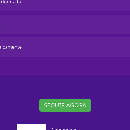
erder nada
a
aticamente
SEGUIR AGORA