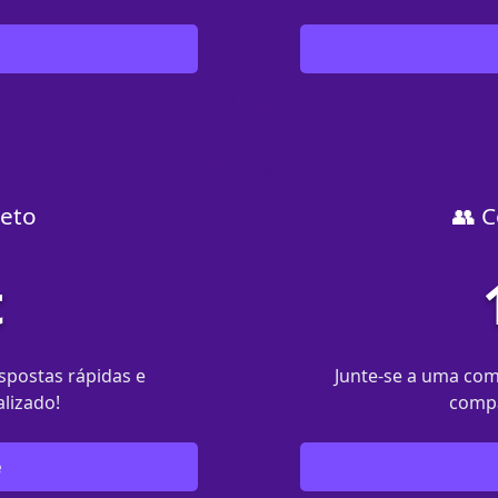
reto
👥 
t
espostas rápidas e
Junte-se a uma com
lizado!
compa
e