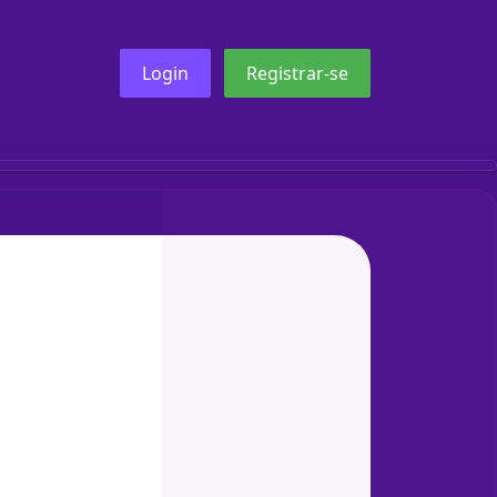
Login
Registrar-se