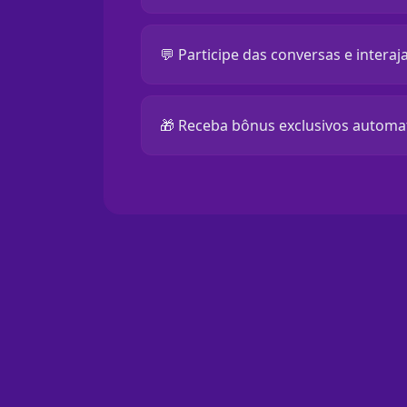
💬 Participe das conversas e interaj
🎁 Receba bônus exclusivos autom