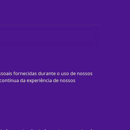
ssoais fornecidas durante o uso de nossos
 contínua da experiência de nossos