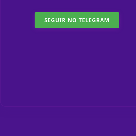
SEGUIR NO TELEGRAM