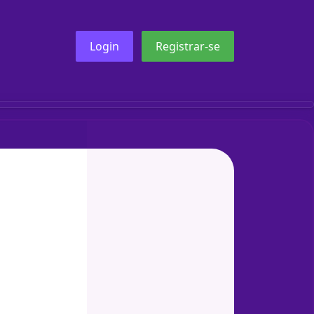
Login
Registrar-se