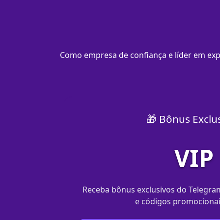
Como empresa de confiança e líder em expe
🎁 Bônus Exclu
VIP
Receba bônus exclusivos do Telegra
e códigos promocionai