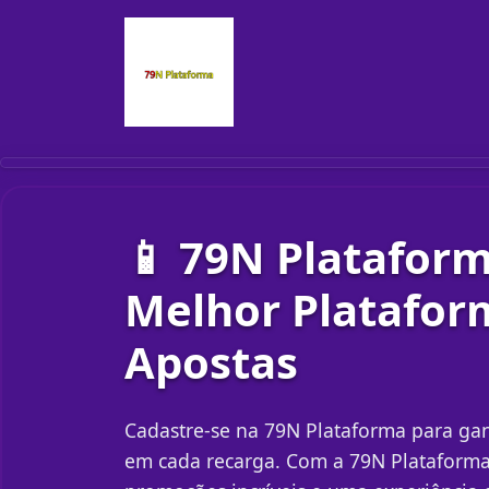
📱 79N Platafor
Melhor Platafor
Apostas
Cadastre-se na 79N Plataforma para ga
em cada recarga. Com a 79N Plataforma