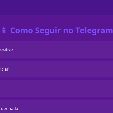
📱 Como Seguir no Telegram
ositivo
cial"
erder nada