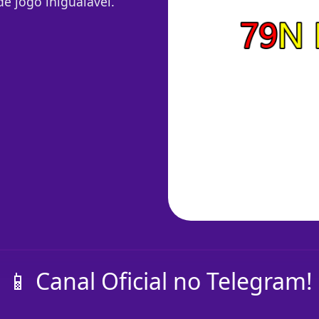
e jogo inigualável.
📱 Canal Oficial no Telegram!