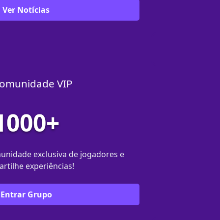
Ver Notícias
Comunidade VIP
1000+
unidade exclusiva de jogadores e
rtilhe experiências!
Entrar Grupo