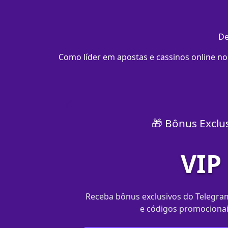
De
Como líder em apostas e cassinos online no
🎁 Bônus Exclu
VIP
Receba bônus exclusivos do Telegra
e códigos promocionai