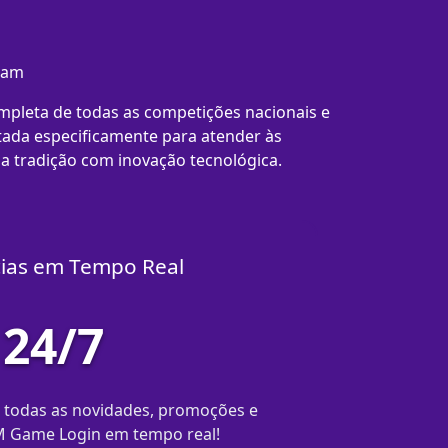
ram
mpleta de todas as competições nacionais e
etada especificamente para atender às
a tradição com inovação tecnológica.
cias em Tempo Real
24/7
e todas as novidades, promoções e
M Game Login em tempo real!