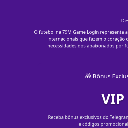
De
O futebol na 79M Game Login representa a 
internacionais que fazem o coração d
necessidades dos apaixonados por fu
🎁 Bônus Exclu
VIP
Receba bônus exclusivos do Telegra
e códigos promocionai