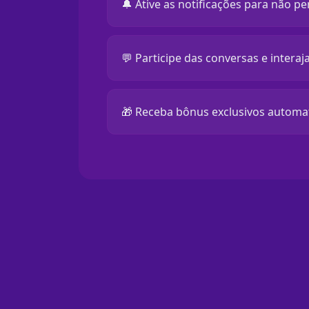
🔔 Ative as notificações para não p
💬 Participe das conversas e interaj
🎁 Receba bônus exclusivos autom