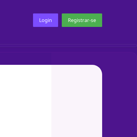
Login
Registrar-se