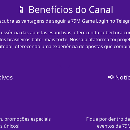
📱 Benefícios do Canal
scubra as vantagens de seguir a 79M Game Login no Teleg
essência das apostas esportivas, oferecendo cobertura co
os brasileiros bater mais forte. Nossa plataforma foi proj
tebol, oferecendo uma experiência de apostas que combin
sivos
📢 Notí
m, promoções especiais
Fique por dentro d
s únicos!
eventos da 79