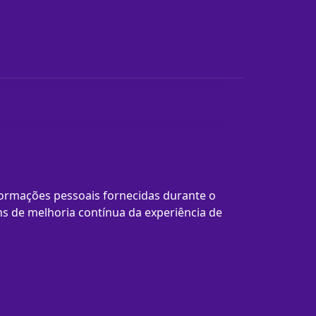
formações pessoais fornecidas durante o
ns de melhoria contínua da experiência de