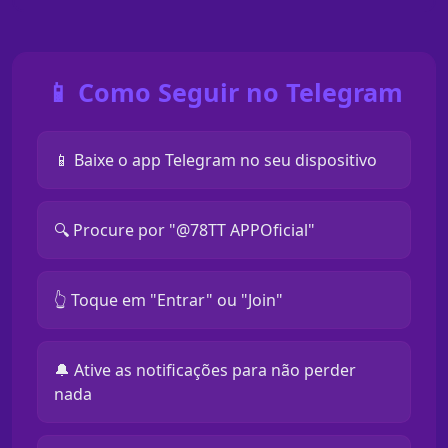
📱 Como Seguir no Telegram
📱 Baixe o app Telegram no seu dispositivo
🔍 Procure por "@78TT APPOficial"
👆 Toque em "Entrar" ou "Join"
🔔 Ative as notificações para não perder
nada