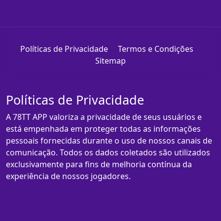
Políticas de Privacidade
Termos e Condições
Sitemap
Políticas de Privacidade
A 78TT APP valoriza a privacidade de seus usuários e
está empenhada em proteger todas as informações
pessoais fornecidas durante o uso de nossos canais de
comunicação. Todos os dados coletados são utilizados
exclusivamente para fins de melhoria contínua da
experiência de nossos jogadores.