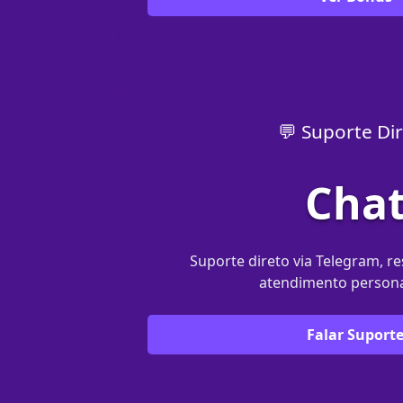
💬 Suporte Di
Cha
Suporte direto via Telegram, r
atendimento persona
Falar Suport