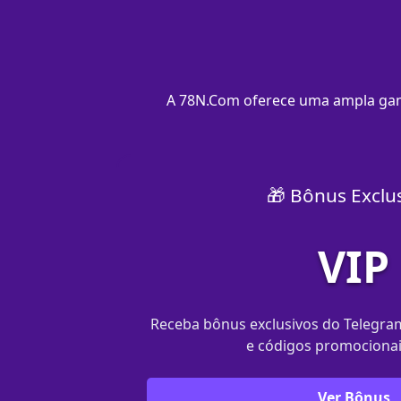
A 78N.Com oferece uma ampla gama 
🎁 Bônus Exclu
VIP
Receba bônus exclusivos do Telegra
e códigos promocionai
Ver Bônus