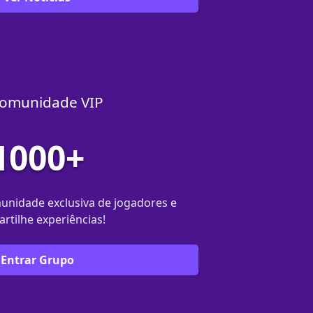
Comunidade VIP
1000+
unidade exclusiva de jogadores e
rtilhe experiências!
Entrar Grupo