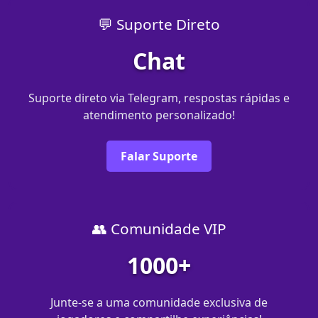
💬 Suporte Direto
Chat
Suporte direto via Telegram, respostas rápidas e
atendimento personalizado!
Falar Suporte
👥 Comunidade VIP
1000+
Junte-se a uma comunidade exclusiva de