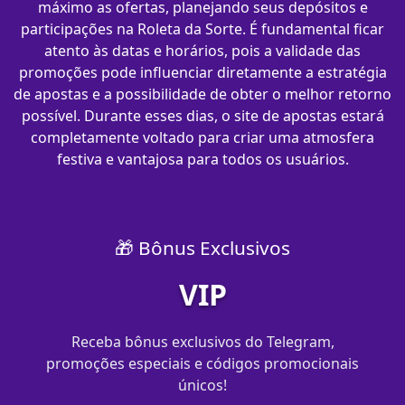
máximo as ofertas, planejando seus depósitos e
participações na Roleta da Sorte. É fundamental ficar
atento às datas e horários, pois a validade das
promoções pode influenciar diretamente a estratégia
de apostas e a possibilidade de obter o melhor retorno
possível. Durante esses dias, o site de apostas estará
completamente voltado para criar uma atmosfera
festiva e vantajosa para todos os usuários.
🎁 Bônus Exclusivos
VIP
Receba bônus exclusivos do Telegram,
promoções especiais e códigos promocionais
únicos!