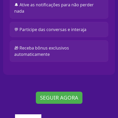
🔔 Ative as notificações para não perder
nada
💬 Participe das conversas e interaja
🎁 Receba bônus exclusivos
automaticamente
SEGUIR AGORA