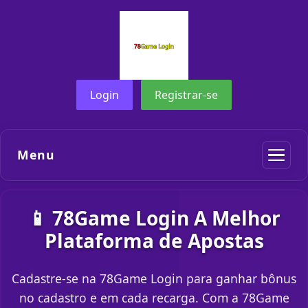
Login
Registrar-se
Menu
📱 78Game Login A Melhor
Plataforma de Apostas
Cadastre-se na 78Game Login para ganhar bônus
no cadastro e em cada recarga. Com a 78Game