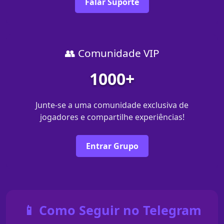
Falar Suporte
👥 Comunidade VIP
1000+
Junte-se a uma comunidade exclusiva de
jogadores e compartilhe experiências!
Entrar Grupo
📱 Como Seguir no Telegram