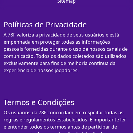
Sitemap
Políticas de Privacidade
A 78F valoriza a privacidade de seus usuários e está
empenhada em proteger todas as informações
pessoais fornecidas durante o uso de nossos canais de
comunicação. Todos os dados coletados são utilizados
exclusivamente para fins de melhoria contínua da
experiência de nossos jogadores.
Termos e Condições
Os usuários da 78F concordam em respeitar todas as
regras e regulamentos estabelecidos. É importante ler
e entender todos os termos antes de participar de