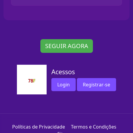
SEGUIR AGORA
Acessos
Login
Registrar-se
Políticas de Privacidade
Termos e Condições