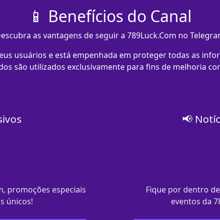
📱 Benefícios do Canal
escubra as vantagens de seguir a 789Luck.Com no Telegr
 seus usuários e está empenhada em proteger todas as info
dos são utilizados exclusivamente para fins de melhoria co
sivos
📢 Notí
m, promoções especiais
Fique por dentro d
s únicos!
eventos da 7