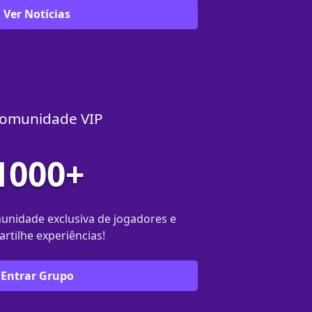
Ver Notícias
Comunidade VIP
1000+
unidade exclusiva de jogadores e
rtilhe experiências!
Entrar Grupo