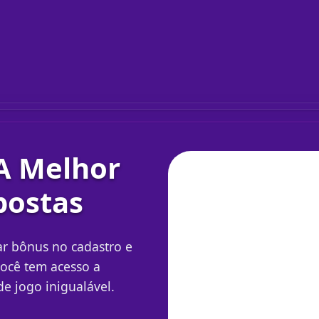
A Melhor
postas
r bônus no cadastro e
ocê tem acesso a
e jogo inigualável.