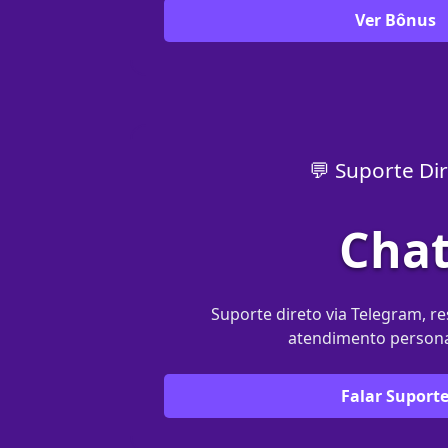
Ver Bônus
💬 Suporte Di
Cha
Suporte direto via Telegram, r
atendimento persona
Falar Suport