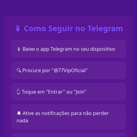
📱 Como Seguir no Telegram
📱 Baixe o app Telegram no seu dispositivo
🔍 Procure por "@77VipOficial"
👆 Toque em "Entrar" ou "Join"
🔔 Ative as notificações para não perder
nada