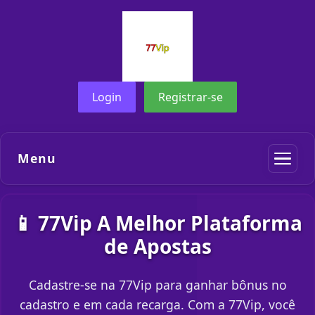
Login
Registrar-se
Menu
📱 77Vip A Melhor Plataforma
de Apostas
Cadastre-se na 77Vip para ganhar bônus no
cadastro e em cada recarga. Com a 77Vip, você