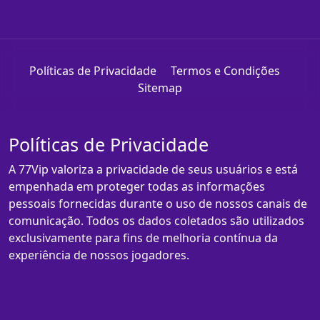
Políticas de Privacidade
Termos e Condições
Sitemap
Políticas de Privacidade
A 77Vip valoriza a privacidade de seus usuários e está
empenhada em proteger todas as informações
pessoais fornecidas durante o uso de nossos canais de
comunicação. Todos os dados coletados são utilizados
exclusivamente para fins de melhoria contínua da
experiência de nossos jogadores.