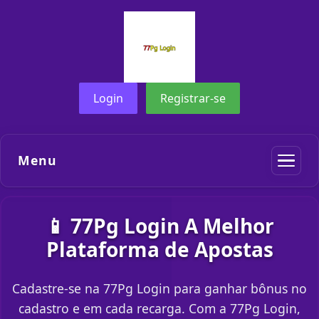
Login
Registrar-se
Menu
📱 77Pg Login A Melhor
Plataforma de Apostas
Cadastre-se na 77Pg Login para ganhar bônus no
cadastro e em cada recarga. Com a 77Pg Login,