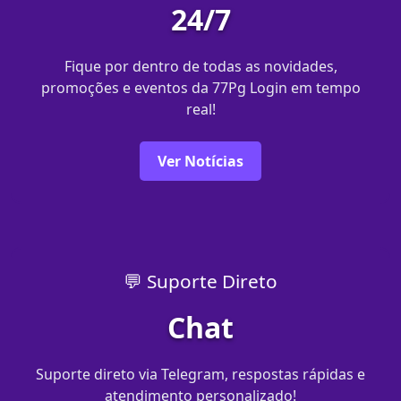
24/7
Fique por dentro de todas as novidades,
promoções e eventos da 77Pg Login em tempo
real!
Ver Notícias
💬 Suporte Direto
Chat
Suporte direto via Telegram, respostas rápidas e
atendimento personalizado!