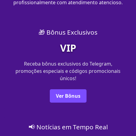
profissionalmente com atendimento atencioso.
🎁 Bônus Exclusivos
VIP
Receba bônus exclusivos do Telegram,
promoções especiais e códigos promocionais
únicos!
Ver Bônus
📢 Notícias em Tempo Real