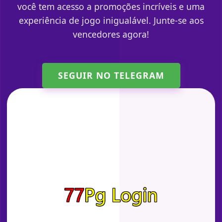
você tem acesso a promoções incríveis e uma
experiência de jogo inigualável. Junte-se aos
vencedores agora!
SEGUIR NO TELEGRAM