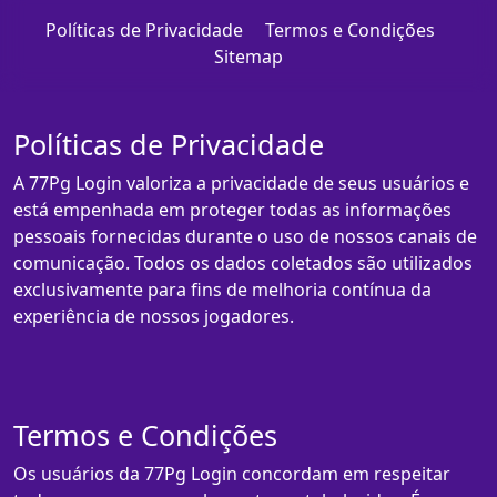
Políticas de Privacidade
Termos e Condições
Sitemap
Políticas de Privacidade
A 77Pg Login valoriza a privacidade de seus usuários e
está empenhada em proteger todas as informações
pessoais fornecidas durante o uso de nossos canais de
comunicação. Todos os dados coletados são utilizados
exclusivamente para fins de melhoria contínua da
experiência de nossos jogadores.
Termos e Condições
Os usuários da 77Pg Login concordam em respeitar