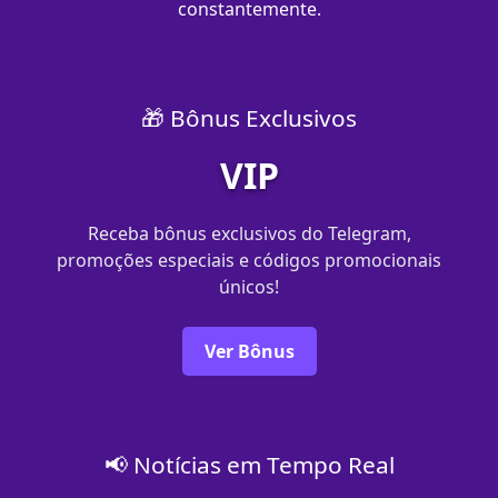
constantemente.
🎁 Bônus Exclusivos
VIP
Receba bônus exclusivos do Telegram,
promoções especiais e códigos promocionais
únicos!
Ver Bônus
📢 Notícias em Tempo Real