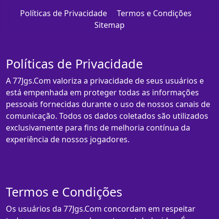
Políticas de Privacidade
Termos e Condições
Sitemap
Políticas de Privacidade
A 77Jgs.Com valoriza a privacidade de seus usuários e
está empenhada em proteger todas as informações
pessoais fornecidas durante o uso de nossos canais de
comunicação. Todos os dados coletados são utilizados
exclusivamente para fins de melhoria contínua da
experiência de nossos jogadores.
Termos e Condições
Os usuários da 77Jgs.Com concordam em respeitar