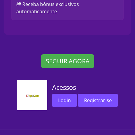
🎁 Receba bônus exclusivos
automaticamente
SEGUIR AGORA
Acessos
Login
Registrar-se