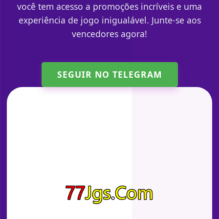
você tem acesso a promoções incríveis e uma
experiência de jogo inigualável. Junte-se aos
vencedores agora!
SEGUIR NO TELEGRAM