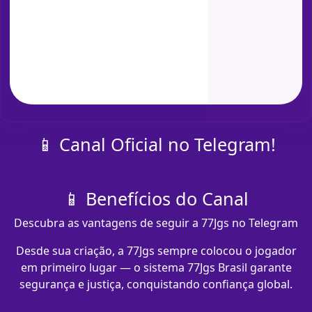
📱 Canal Oficial no Telegram!
📱 Benefícios do Canal
Descubra as vantagens de seguir a 77Jgs no Telegram
Desde sua criação, a 77Jgs sempre colocou o jogador
em primeiro lugar — o sistema 77Jgs Brasil garante
segurança e justiça, conquistando confiança global.