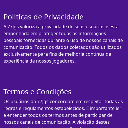
Políticas de Privacidade
A 77Jgs valoriza a privacidade de seus usuários e está
empenhada em proteger todas as informações
pessoais fornecidas durante o uso de nossos canais de
comunicação. Todos os dados coletados são utilizados
exclusivamente para fins de melhoria contínua da
experiência de nossos jogadores.
Termos e Condições
Os usuários da 77Jgs concordam em respeitar todas as
regras e regulamentos estabelecidos. É importante ler
e entender todos os termos antes de participar de
nossos canais de comunicação. A violação destes