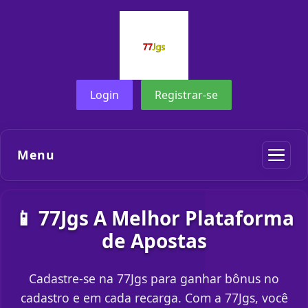
Login
Registrar-se
Menu
📱 77Jgs A Melhor Plataforma
de Apostas
Cadastre-se na 77Jgs para ganhar bônus no
cadastro e em cada recarga. Com a 77Jgs, você