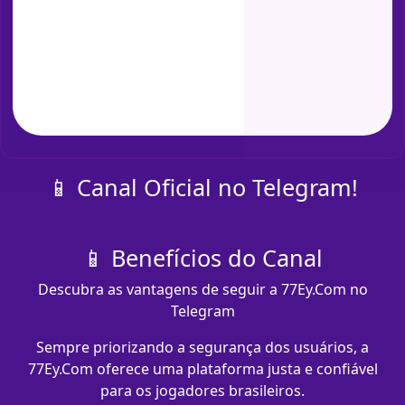
📱 Canal Oficial no Telegram!
📱 Benefícios do Canal
Descubra as vantagens de seguir a 77Ey.Com no
Telegram
Sempre priorizando a segurança dos usuários, a
77Ey.Com oferece uma plataforma justa e confiável
para os jogadores brasileiros.