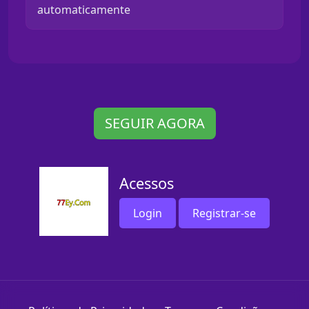
automaticamente
SEGUIR AGORA
Acessos
Login
Registrar-se