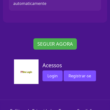
automaticamente
SEGUIR AGORA
Acessos
Login
Registrar-se