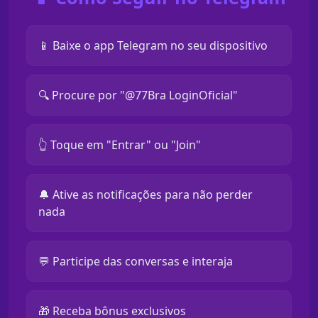
📱 Baixe o app Telegram no seu dispositivo
🔍 Procure por "@77Bra LoginOficial"
👆 Toque em "Entrar" ou "Join"
🔔 Ative as notificações para não perder
nada
💬 Participe das conversas e interaja
🎁 Receba bônus exclusivos