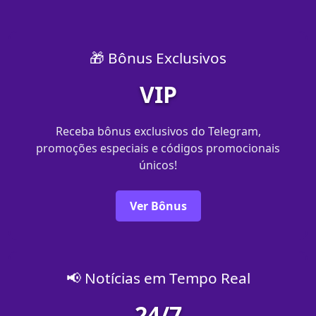
🎁 Bônus Exclusivos
VIP
Receba bônus exclusivos do Telegram,
promoções especiais e códigos promocionais
únicos!
Ver Bônus
📢 Notícias em Tempo Real
24/7