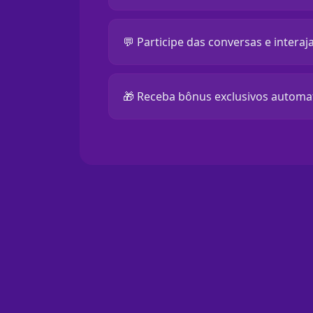
💬 Participe das conversas e interaj
🎁 Receba bônus exclusivos autom