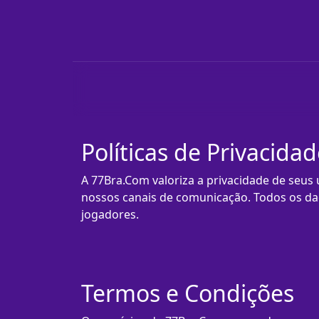
Políticas de Privacida
A 77Bra.Com valoriza a privacidade de seus
nossos canais de comunicação. Todos os dad
jogadores.
Termos e Condições