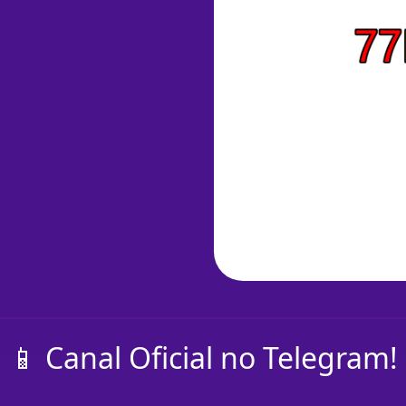
📱 Canal Oficial no Telegram!