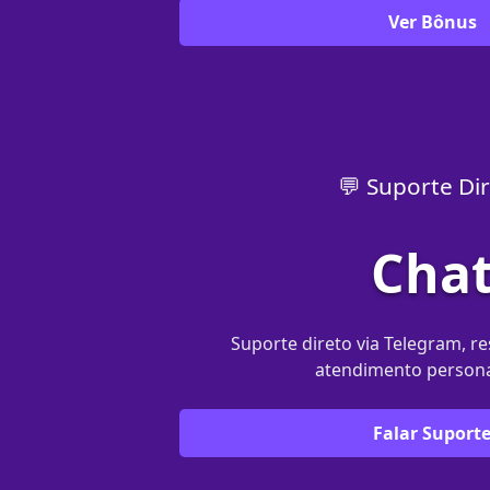
Ver Bônus
💬 Suporte Di
Cha
Suporte direto via Telegram, r
atendimento persona
Falar Suport