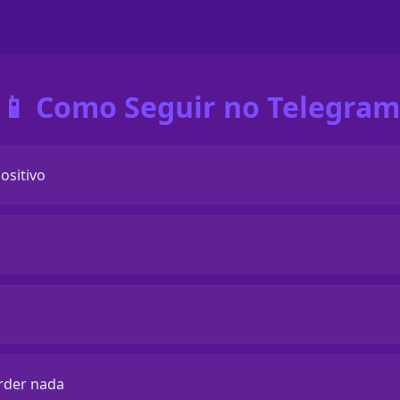
📱 Como Seguir no Telegram
ositivo
"
erder nada