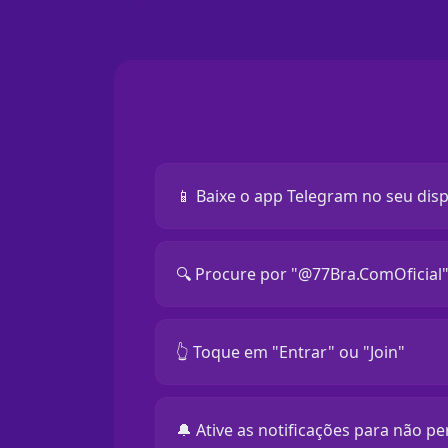
📱 Baixe o app Telegram no seu disp
🔍 Procure por "@77Bra.ComOficial
👆 Toque em "Entrar" ou "Join"
🔔 Ative as notificações para não p