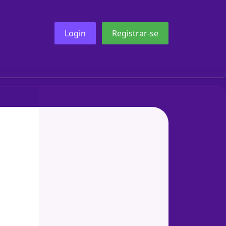
Login
Registrar-se