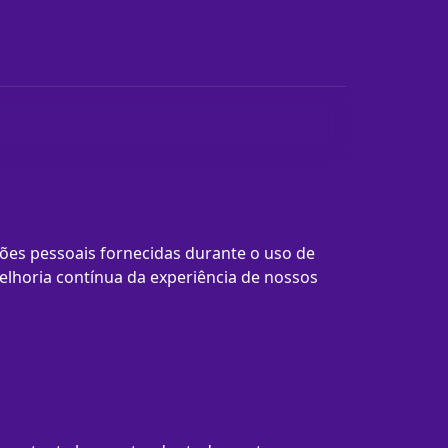
ões pessoais fornecidas durante o uso de
elhoria contínua da experiência de nossos