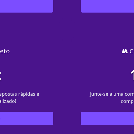
reto
👥 
t
espostas rápidas e
Junte-se a uma com
lizado!
compa
e