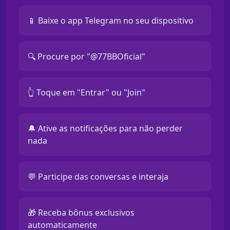
📱 Baixe o app Telegram no seu dispositivo
🔍 Procure por "@77BBOficial"
👆 Toque em "Entrar" ou "Join"
🔔 Ative as notificações para não perder
nada
💬 Participe das conversas e interaja
🎁 Receba bônus exclusivos
automaticamente