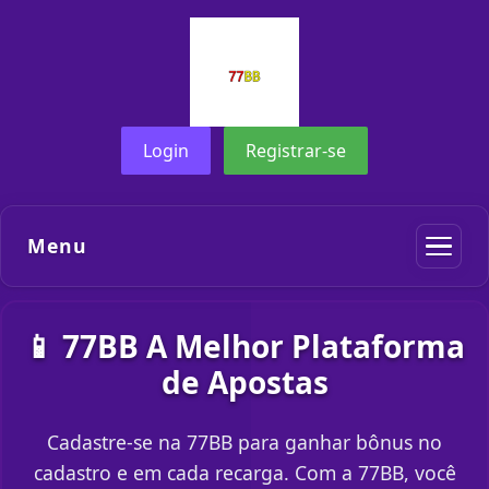
Login
Registrar-se
Menu
📱 77BB A Melhor Plataforma
de Apostas
Cadastre-se na 77BB para ganhar bônus no
cadastro e em cada recarga. Com a 77BB, você