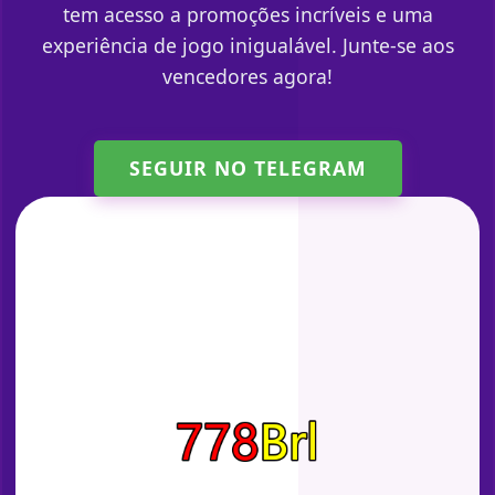
tem acesso a promoções incríveis e uma
experiência de jogo inigualável. Junte-se aos
vencedores agora!
SEGUIR NO TELEGRAM