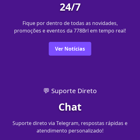
24/7
Fique por dentro de todas as novidades,
promoções e eventos da 778Brl em tempo real!
Ver Notícias
💬 Suporte Direto
Chat
Suporte direto via Telegram, respostas rápidas e
atendimento personalizado!