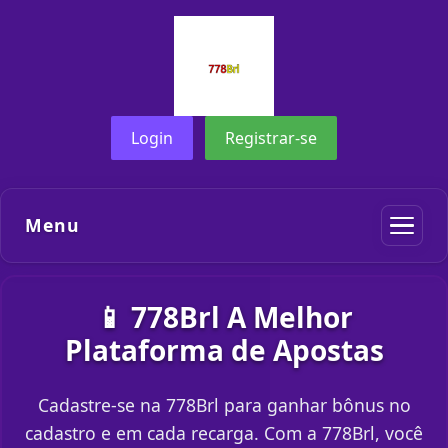
Login
Registrar-se
Menu
📱 778Brl A Melhor
Plataforma de Apostas
Cadastre-se na 778Brl para ganhar bônus no
cadastro e em cada recarga. Com a 778Brl, você