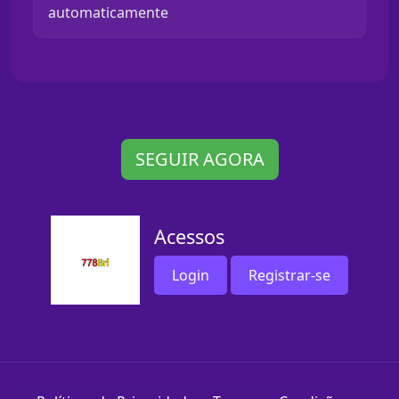
automaticamente
SEGUIR AGORA
Acessos
Login
Registrar-se