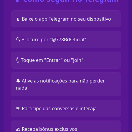
📱 Baixe o app Telegram no seu dispositivo
🔍 Procure por "@778BrlOficial"
👆 Toque em "Entrar" ou "Join"
🔔 Ative as notificações para não perder
nada
💬 Participe das conversas e interaja
🎁 Receba bônus exclusivos