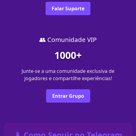
Falar Suporte
👥 Comunidade VIP
1000+
Junte-se a uma comunidade exclusiva de
jogadores e compartilhe experiências!
Entrar Grupo
📱 Como Seguir no Telegram