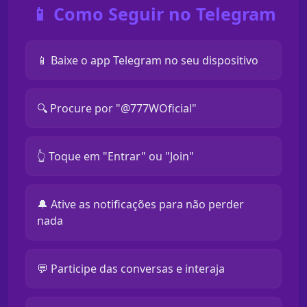
📱 Como Seguir no Telegram
📱 Baixe o app Telegram no seu dispositivo
🔍 Procure por "@777WOficial"
👆 Toque em "Entrar" ou "Join"
🔔 Ative as notificações para não perder
nada
💬 Participe das conversas e interaja