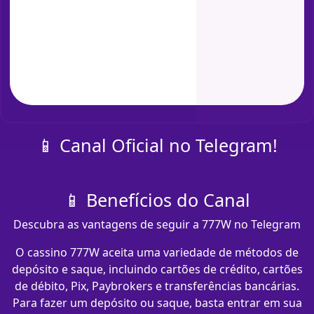
📱 Canal Oficial no Telegram!
📱 Benefícios do Canal
Descubra as vantagens de seguir a 777W no Telegram
O cassino 777W aceita uma variedade de métodos de
depósito e saque, incluindo cartões de crédito, cartões
de débito, Pix, Paybrokers e transferências bancárias.
Para fazer um depósito ou saque, basta entrar em sua