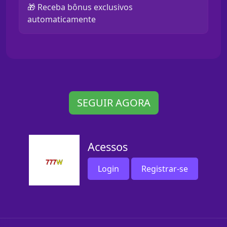
🎁 Receba bônus exclusivos
automaticamente
SEGUIR AGORA
Acessos
Login
Registrar-se