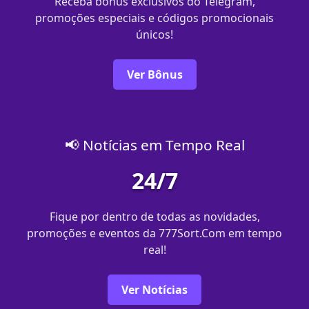
Receba bônus exclusivos do Telegram,
promoções especiais e códigos promocionais
únicos!
Ver Bônus
📢 Notícias em Tempo Real
24/7
Fique por dentro de todas as novidades,
promoções e eventos da 777Sort.Com em tempo
real!
Ver Notícias