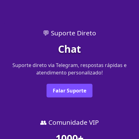
💬 Suporte Direto
Chat
Suporte direto via Telegram, respostas rápidas e
atendimento personalizado!
Falar Suporte
👥 Comunidade VIP
1000+