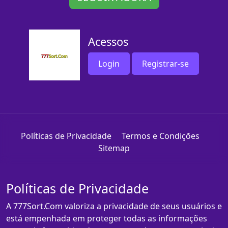
Acessos
Login
Registrar-se
Políticas de Privacidade
Termos e Condições
Sitemap
Políticas de Privacidade
A 777Sort.Com valoriza a privacidade de seus usuários e
está empenhada em proteger todas as informações