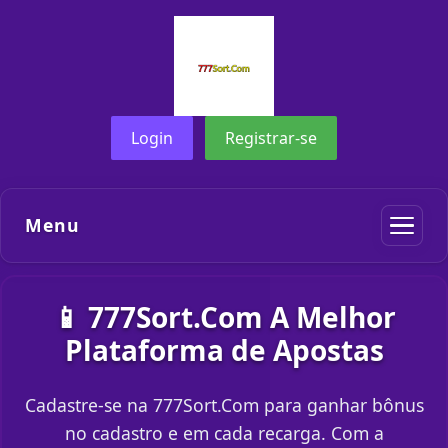
Login
Registrar-se
Menu
📱 777Sort.Com A Melhor
Plataforma de Apostas
Cadastre-se na 777Sort.Com para ganhar bônus
no cadastro e em cada recarga. Com a