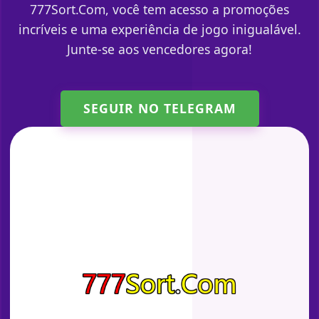
777Sort.Com, você tem acesso a promoções
incríveis e uma experiência de jogo inigualável.
Junte-se aos vencedores agora!
SEGUIR NO TELEGRAM