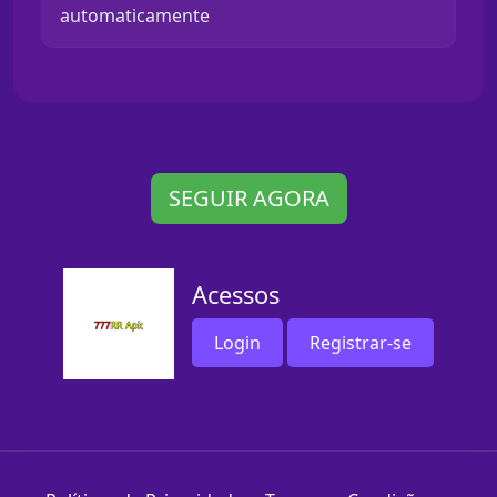
automaticamente
SEGUIR AGORA
Acessos
Login
Registrar-se