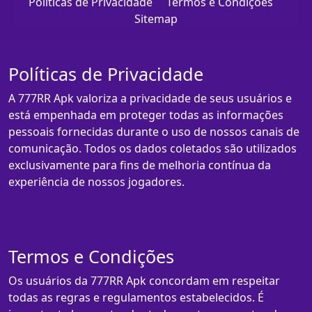
Políticas de Privacidade
Termos e Condições
Sitemap
Políticas de Privacidade
A 777RR Apk valoriza a privacidade de seus usuários e
está empenhada em proteger todas as informações
pessoais fornecidas durante o uso de nossos canais de
comunicação. Todos os dados coletados são utilizados
exclusivamente para fins de melhoria contínua da
experiência de nossos jogadores.
Termos e Condições
Os usuários da 777RR Apk concordam em respeitar
todas as regras e regulamentos estabelecidos. É