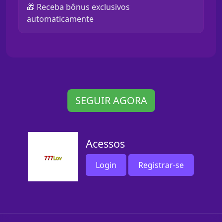
🎁 Receba bônus exclusivos
automaticamente
SEGUIR AGORA
Acessos
Login
Registrar-se