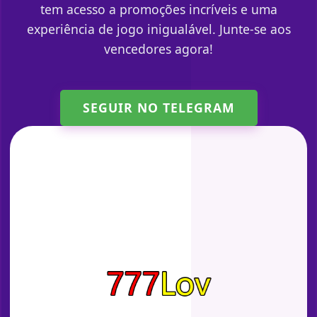
tem acesso a promoções incríveis e uma
experiência de jogo inigualável. Junte-se aos
vencedores agora!
SEGUIR NO TELEGRAM