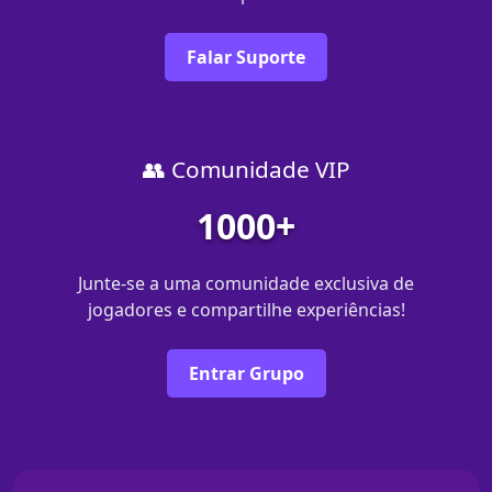
Falar Suporte
👥 Comunidade VIP
1000+
Junte-se a uma comunidade exclusiva de
jogadores e compartilhe experiências!
Entrar Grupo