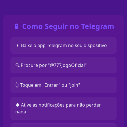
📱 Como Seguir no Telegram
📱 Baixe o app Telegram no seu dispositivo
🔍 Procure por "@777JogoOficial"
👆 Toque em "Entrar" ou "Join"
🔔 Ative as notificações para não perder
nada