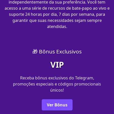
independentemente da sua preferência. Você tem
acesso a uma série de recursos de bate-papo ao vivo e
suporte 24 horas por dia, 7 dias por semana, para
garantir que suas necessidades sejam sempre
atendidas.
🎁 Bônus Exclusivos
VIP
Receba bônus exclusivos do Telegram,
promoções especiais e códigos promocionais
únicos!
Ver Bônus