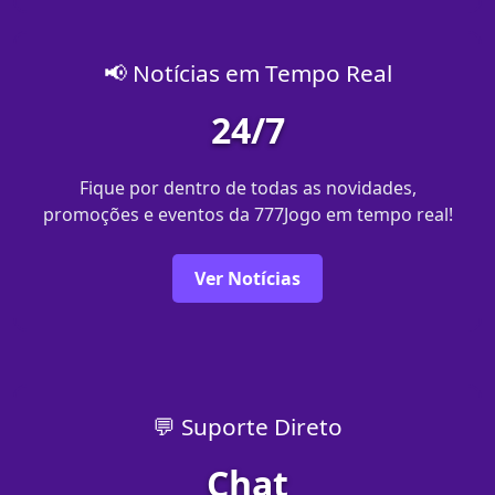
📢 Notícias em Tempo Real
24/7
Fique por dentro de todas as novidades,
promoções e eventos da 777Jogo em tempo real!
Ver Notícias
💬 Suporte Direto
Chat