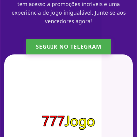
tem acesso a promoções incríveis e uma
experiência de jogo inigualável. Junte-se aos
vencedores agora!
SEGUIR NO TELEGRAM