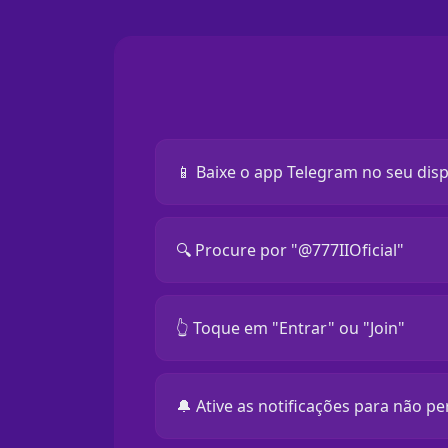
📱 Baixe o app Telegram no seu disp
🔍 Procure por "@777IIOficial"
👆 Toque em "Entrar" ou "Join"
🔔 Ative as notificações para não p