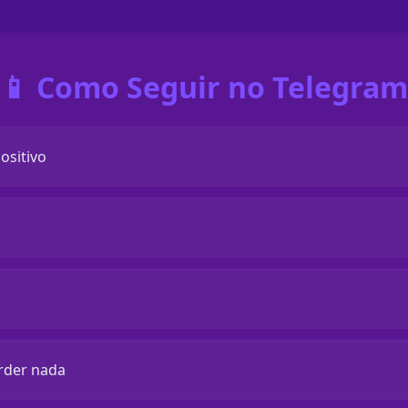
📱 Como Seguir no Telegram
ositivo
erder nada