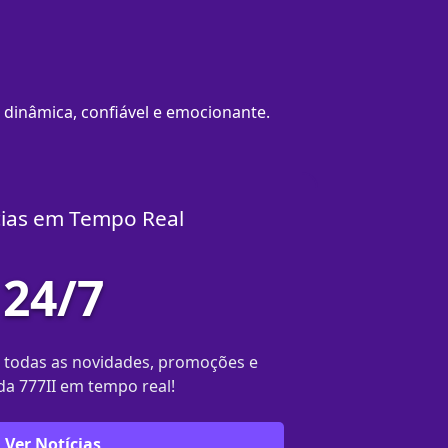
 dinâmica, confiável e emocionante.
cias em Tempo Real
24/7
e todas as novidades, promoções e
da 777II em tempo real!
Ver Notícias