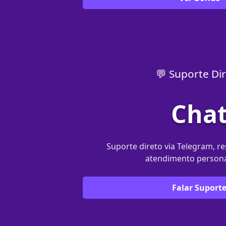
💬 Suporte Di
Cha
Suporte direto via Telegram, r
atendimento persona
Falar Suport