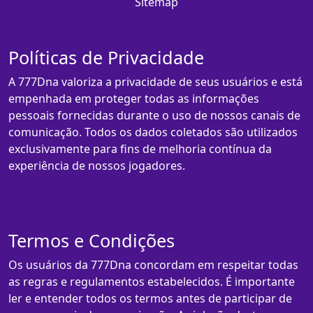
Sitemap
Políticas de Privacidade
A 777Dna valoriza a privacidade de seus usuários e está
empenhada em proteger todas as informações
pessoais fornecidas durante o uso de nossos canais de
comunicação. Todos os dados coletados são utilizados
exclusivamente para fins de melhoria contínua da
experiência de nossos jogadores.
Termos e Condições
Os usuários da 777Dna concordam em respeitar todas
as regras e regulamentos estabelecidos. É importante
ler e entender todos os termos antes de participar de