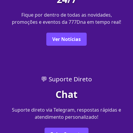
Fique por dentro de todas as novidades,
promoções e eventos da 777Dna em tempo real!
Ver Notícias
💬 Suporte Direto
Chat
Suporte direto via Telegram, respostas rápidas e
atendimento personalizado!