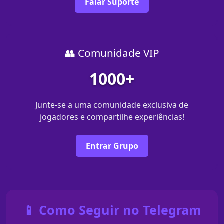
Falar Suporte
👥 Comunidade VIP
1000+
Junte-se a uma comunidade exclusiva de
jogadores e compartilhe experiências!
Entrar Grupo
📱 Como Seguir no Telegram