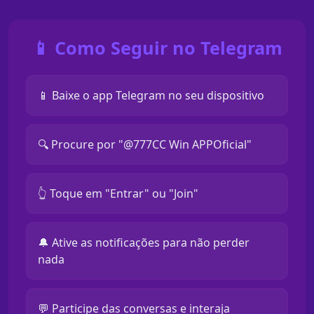
📱 Como Seguir no Telegram
📱 Baixe o app Telegram no seu dispositivo
🔍 Procure por "@777CC Win APPOficial"
👆 Toque em "Entrar" ou "Join"
🔔 Ative as notificações para não perder
nada
💬 Participe das conversas e interaja