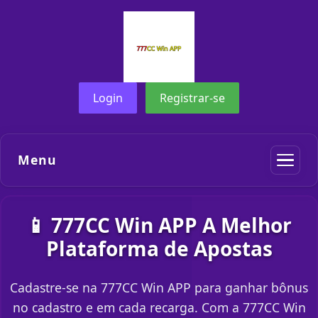
Login
Registrar-se
Menu
📱 777CC Win APP A Melhor
Plataforma de Apostas
Cadastre-se na 777CC Win APP para ganhar bônus
no cadastro e em cada recarga. Com a 777CC Win