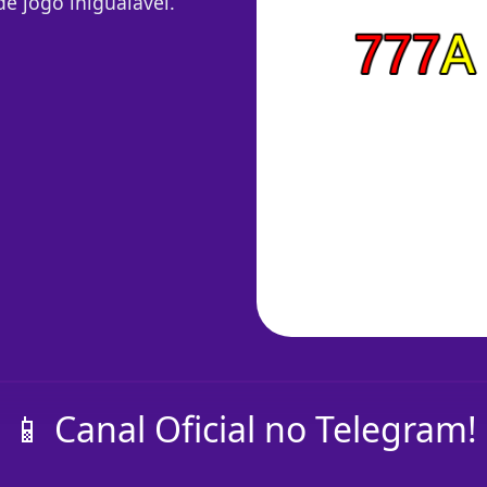
e jogo inigualável.
📱 Canal Oficial no Telegram!