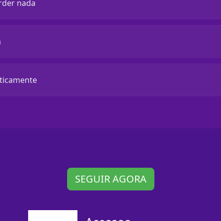
erder nada
a
aticamente
SEGUIR AGORA