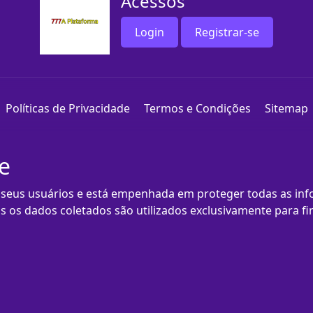
Acessos
Login
Registrar-se
Políticas de Privacidade
Termos e Condições
Sitemap
de
e seus usuários e está empenhada em proteger todas as in
 os dados coletados são utilizados exclusivamente para fi