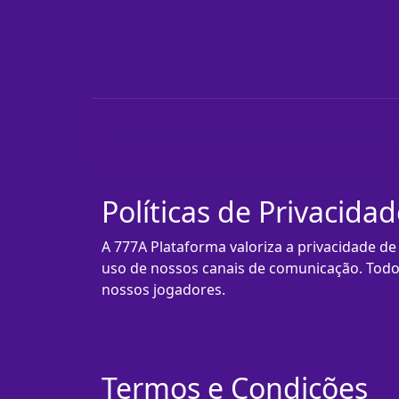
Políticas de Privacida
A 777A Plataforma valoriza a privacidade d
uso de nossos canais de comunicação. Todos
nossos jogadores.
Termos e Condições