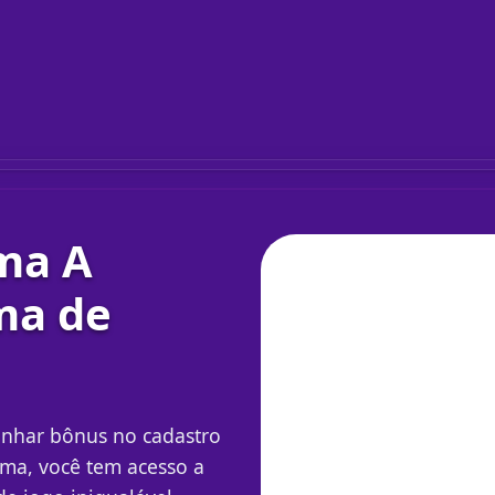
rma A
ma de
anhar bônus no cadastro
rma, você tem acesso a