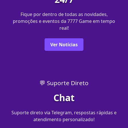
Fique por dentro de todas as novidades,
promoções e eventos da 7777 Game em tempo
real!
Ver Notícias
💬 Suporte Direto
Chat
Suporte direto via Telegram, respostas rápidas e
atendimento personalizado!