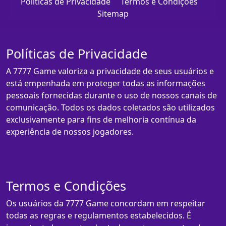
Políticas de Privacidade
Termos e Condições
Sitemap
Políticas de Privacidade
A 7777 Game valoriza a privacidade de seus usuários e
está empenhada em proteger todas as informações
pessoais fornecidas durante o uso de nossos canais de
comunicação. Todos os dados coletados são utilizados
exclusivamente para fins de melhoria contínua da
experiência de nossos jogadores.
Termos e Condições
Os usuários da 7777 Game concordam em respeitar
todas as regras e regulamentos estabelecidos. É