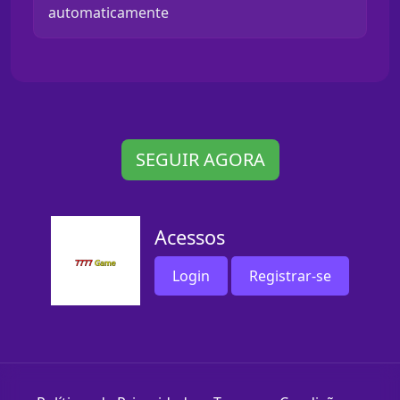
automaticamente
SEGUIR AGORA
Acessos
Login
Registrar-se