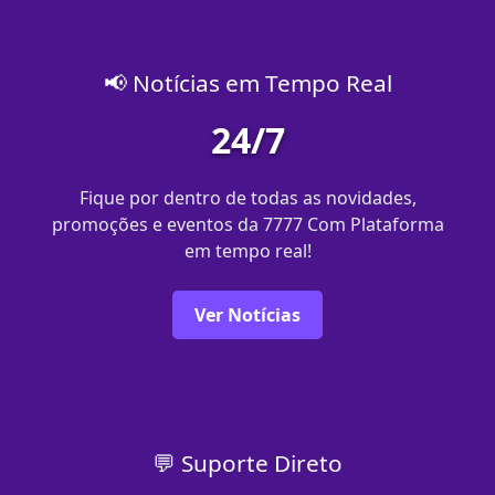
📢 Notícias em Tempo Real
24/7
Fique por dentro de todas as novidades,
promoções e eventos da 7777 Com Plataforma
em tempo real!
Ver Notícias
💬 Suporte Direto