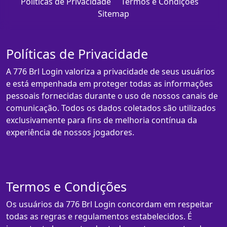
Políticas de Privacidade
Termos e Condições
Sitemap
Políticas de Privacidade
A 776 Brl Login valoriza a privacidade de seus usuários
e está empenhada em proteger todas as informações
pessoais fornecidas durante o uso de nossos canais de
comunicação. Todos os dados coletados são utilizados
exclusivamente para fins de melhoria contínua da
experiência de nossos jogadores.
Termos e Condições
Os usuários da 776 Brl Login concordam em respeitar
todas as regras e regulamentos estabelecidos. É