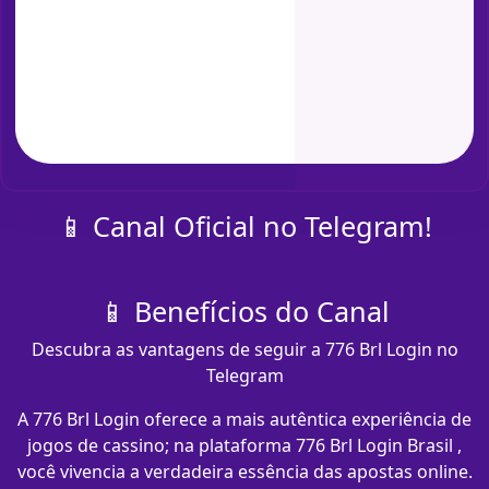
📱 Canal Oficial no Telegram!
📱 Benefícios do Canal
Descubra as vantagens de seguir a 776 Brl Login no
Telegram
A 776 Brl Login oferece a mais autêntica experiência de
jogos de cassino; na plataforma 776 Brl Login Brasil ,
você vivencia a verdadeira essência das apostas online.