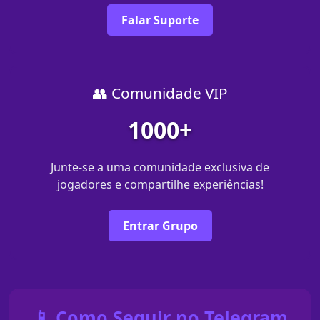
Falar Suporte
👥 Comunidade VIP
1000+
Junte-se a uma comunidade exclusiva de
jogadores e compartilhe experiências!
Entrar Grupo
📱 Como Seguir no Telegram