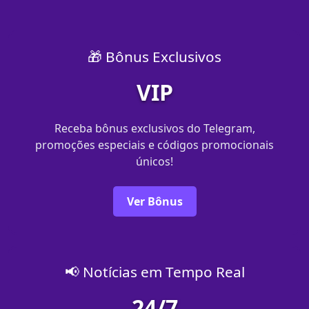
🎁 Bônus Exclusivos
VIP
Receba bônus exclusivos do Telegram,
promoções especiais e códigos promocionais
únicos!
Ver Bônus
📢 Notícias em Tempo Real
24/7