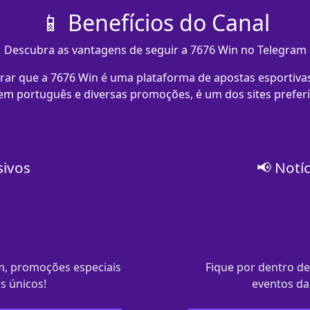
📱 Benefícios do Canal
Descubra as vantagens de seguir a 7676 Win no Telegram
rar que a 7676 Win é uma plataforma de apostas esportivas,
m português e diversas promoções, é um dos sites preferi
sivos
📢 Notí
m, promoções especiais
Fique por dentro d
s únicos!
eventos da