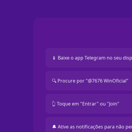
📱 Baixe o app Telegram no seu disp
🔍 Procure por "@7676 WinOficial"
👆 Toque em "Entrar" ou "Join"
🔔 Ative as notificações para não p