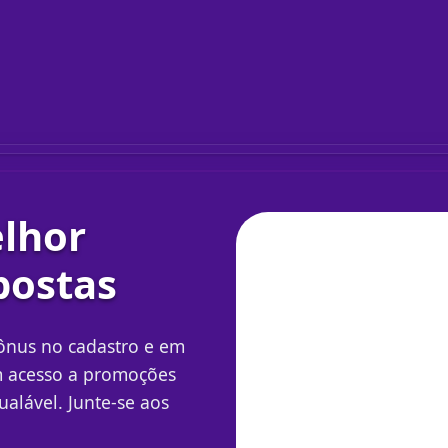
elhor
postas
ônus no cadastro e em
m acesso a promoções
ualável. Junte-se aos