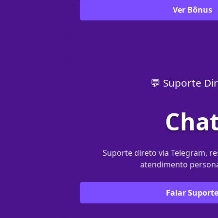
Ver Bônus
💬 Suporte Di
Cha
Suporte direto via Telegram, r
atendimento persona
Falar Suport