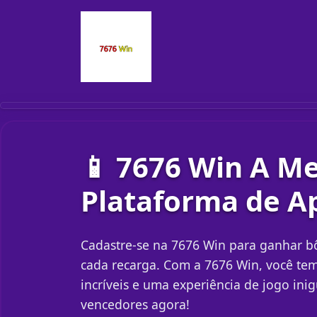
📱 7676 Win A M
Plataforma de A
Cadastre-se na 7676 Win para ganhar b
cada recarga. Com a 7676 Win, você te
incríveis e uma experiência de jogo inig
vencedores agora!