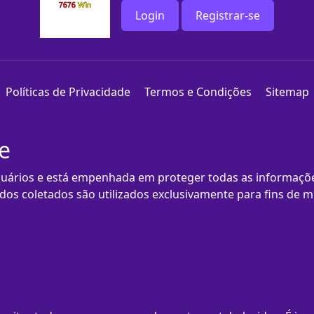
Login
Registrar-se
Políticas de Privacidade
Termos e Condições
Sitemap
de
usuários e está empenhada em proteger todas as informaçõ
os coletados são utilizados exclusivamente para fins de m