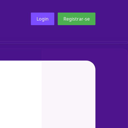
Login
Registrar-se