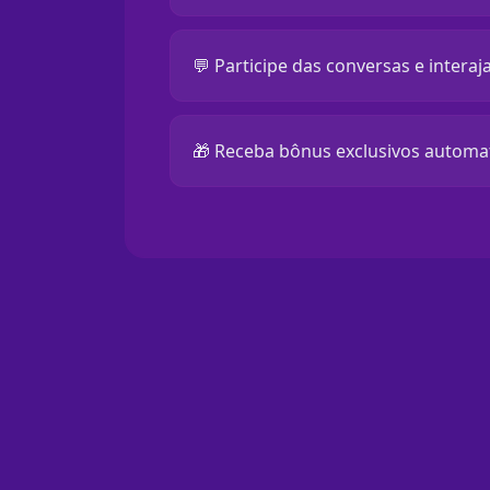
💬 Participe das conversas e interaj
🎁 Receba bônus exclusivos autom