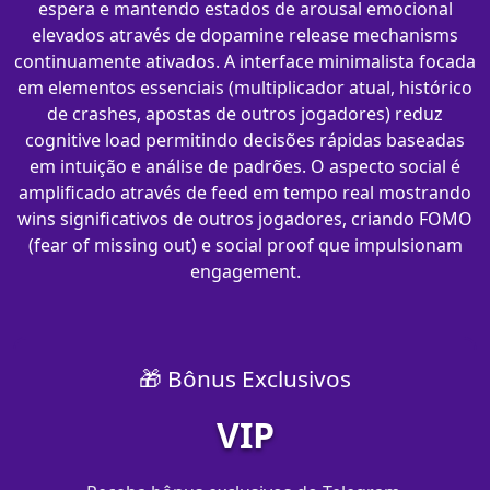
espera e mantendo estados de arousal emocional
elevados através de dopamine release mechanisms
continuamente ativados. A interface minimalista focada
em elementos essenciais (multiplicador atual, histórico
de crashes, apostas de outros jogadores) reduz
cognitive load permitindo decisões rápidas baseadas
em intuição e análise de padrões. O aspecto social é
amplificado através de feed em tempo real mostrando
wins significativos de outros jogadores, criando FOMO
(fear of missing out) e social proof que impulsionam
engagement.
🎁 Bônus Exclusivos
VIP