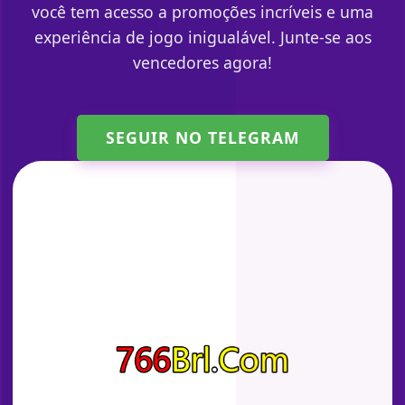
você tem acesso a promoções incríveis e uma
experiência de jogo inigualável. Junte-se aos
vencedores agora!
SEGUIR NO TELEGRAM