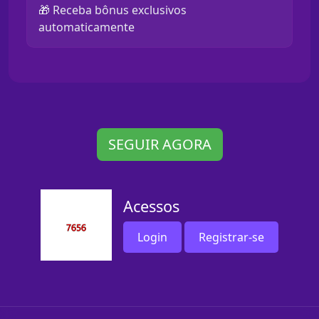
🎁 Receba bônus exclusivos
automaticamente
SEGUIR AGORA
Acessos
Login
Registrar-se