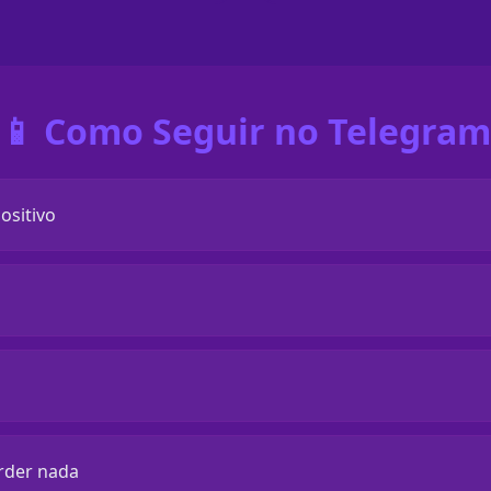
📱 Como Seguir no Telegram
ositivo
erder nada