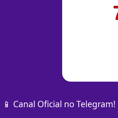
📱 Canal Oficial no Telegram!