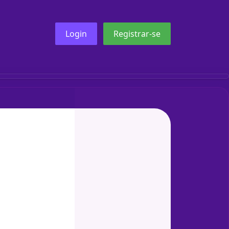
Login
Registrar-se