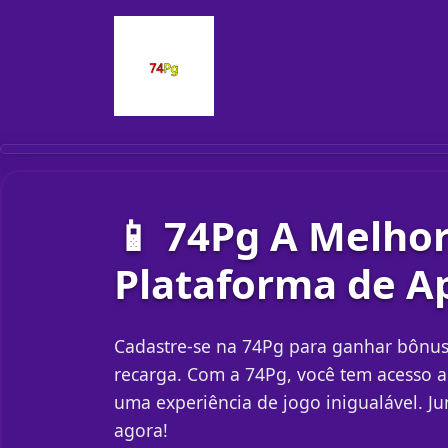
📱 74Pg A Melho
Plataforma de A
Cadastre-se na 74Pg para ganhar bônus
recarga. Com a 74Pg, você tem acesso a
uma experiência de jogo inigualável. J
agora!