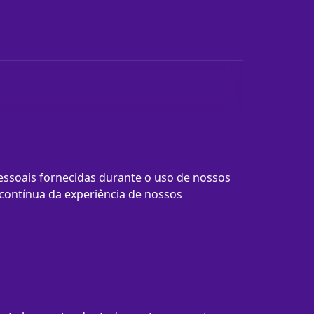
essoais fornecidas durante o uso de nossos
 contínua da experiência de nossos