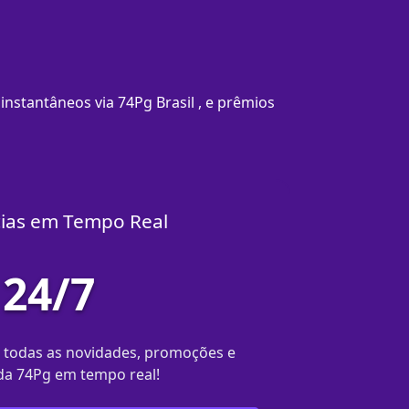
stantâneos via 74Pg Brasil , e prêmios
cias em Tempo Real
24/7
e todas as novidades, promoções e
da 74Pg em tempo real!