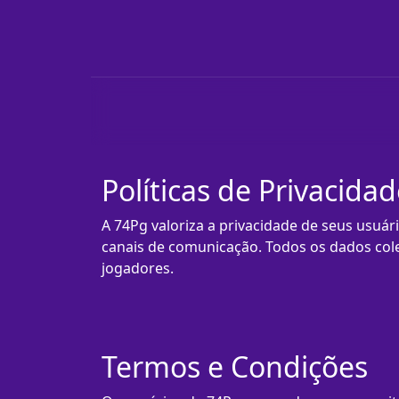
Políticas de Privacida
A 74Pg valoriza a privacidade de seus usuá
canais de comunicação. Todos os dados cole
jogadores.
Termos e Condições