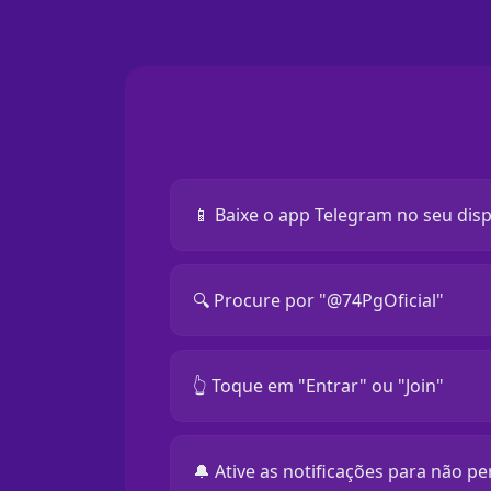
📱 Baixe o app Telegram no seu disp
🔍 Procure por "@74PgOficial"
👆 Toque em "Entrar" ou "Join"
🔔 Ative as notificações para não p