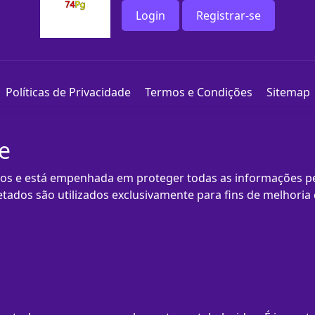
Login
Registrar-se
Políticas de Privacidade
Termos e Condições
Sitemap
de
rios e está empenhada em proteger todas as informações p
tados são utilizados exclusivamente para fins de melhoria