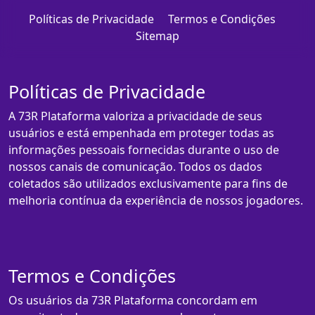
Políticas de Privacidade
Termos e Condições
Sitemap
Políticas de Privacidade
A 73R Plataforma valoriza a privacidade de seus
usuários e está empenhada em proteger todas as
informações pessoais fornecidas durante o uso de
nossos canais de comunicação. Todos os dados
coletados são utilizados exclusivamente para fins de
melhoria contínua da experiência de nossos jogadores.
Termos e Condições
Os usuários da 73R Plataforma concordam em