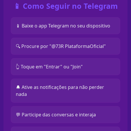
📱 Como Seguir no Telegram
📱 Baixe o app Telegram no seu dispositivo
🔍 Procure por "@73R PlataformaOficial"
👆 Toque em "Entrar" ou "Join"
🔔 Ative as notificações para não perder
nada
💬 Participe das conversas e interaja