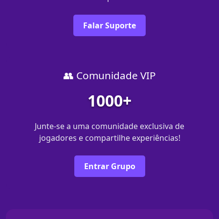
Falar Suporte
👥 Comunidade VIP
1000+
Junte-se a uma comunidade exclusiva de
jogadores e compartilhe experiências!
Entrar Grupo