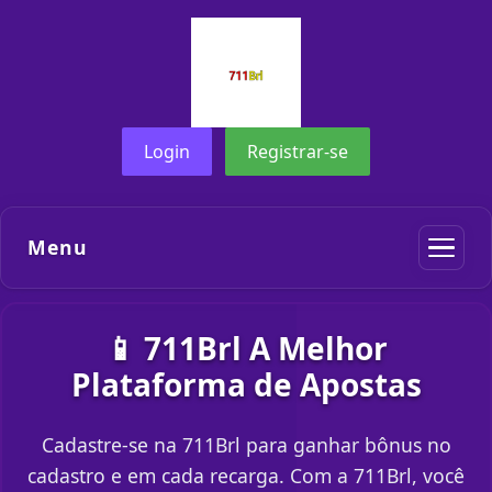
Login
Registrar-se
Menu
📱 711Brl A Melhor
Plataforma de Apostas
Cadastre-se na 711Brl para ganhar bônus no
cadastro e em cada recarga. Com a 711Brl, você