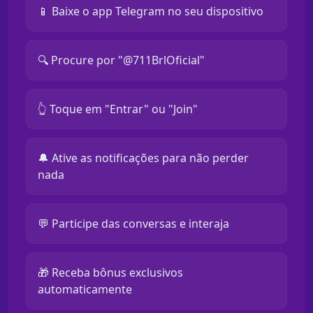
📱 Baixe o app Telegram no seu dispositivo
🔍 Procure por "@711BrlOficial"
👆 Toque em "Entrar" ou "Join"
🔔 Ative as notificações para não perder
nada
💬 Participe das conversas e interaja
🎁 Receba bônus exclusivos
automaticamente