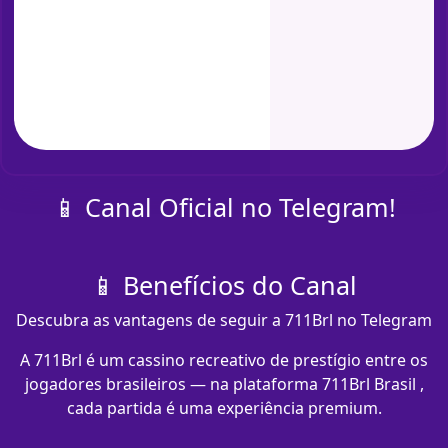
📱 Canal Oficial no Telegram!
📱 Benefícios do Canal
Descubra as vantagens de seguir a 711Brl no Telegram
A 711Brl é um cassino recreativo de prestígio entre os
jogadores brasileiros — na plataforma 711Brl Brasil ,
cada partida é uma experiência premium.