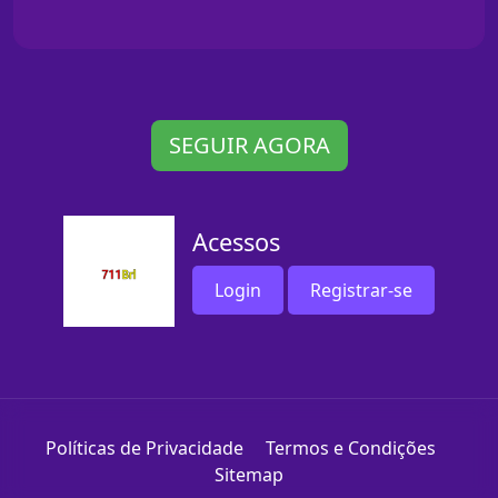
SEGUIR AGORA
Acessos
Login
Registrar-se
Políticas de Privacidade
Termos e Condições
Sitemap