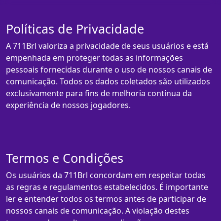
Políticas de Privacidade
A 711Brl valoriza a privacidade de seus usuários e está
empenhada em proteger todas as informações
pessoais fornecidas durante o uso de nossos canais de
comunicação. Todos os dados coletados são utilizados
exclusivamente para fins de melhoria contínua da
experiência de nossos jogadores.
Termos e Condições
Os usuários da 711Brl concordam em respeitar todas
as regras e regulamentos estabelecidos. É importante
ler e entender todos os termos antes de participar de
nossos canais de comunicação. A violação destes