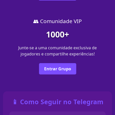
👥 Comunidade VIP
1000+
Junte-se a uma comunidade exclusiva de
jogadores e compartilhe experiências!
Entrar Grupo
📱 Como Seguir no Telegram