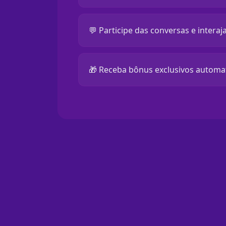
💬 Participe das conversas e interaj
🎁 Receba bônus exclusivos autom