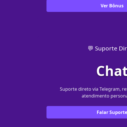
Ver Bônus
💬 Suporte Di
Cha
Suporte direto via Telegram, r
atendimento persona
Falar Suport