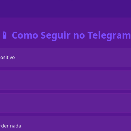
📱 Como Seguir no Telegram
ositivo
erder nada