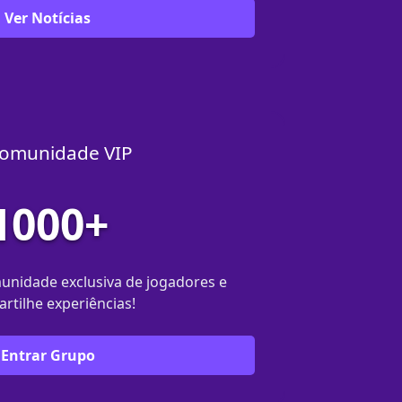
Ver Notícias
Comunidade VIP
1000+
unidade exclusiva de jogadores e
rtilhe experiências!
Entrar Grupo