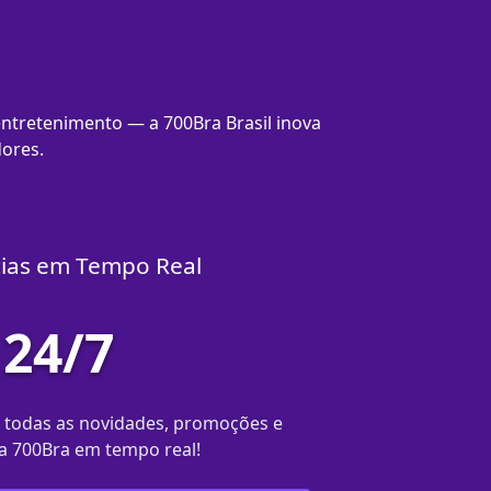
ntretenimento — a 700Bra Brasil inova
dores.
cias em Tempo Real
24/7
e todas as novidades, promoções e
a 700Bra em tempo real!