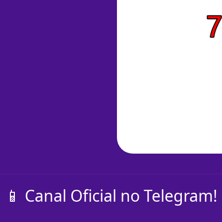
📱 Canal Oficial no Telegram!