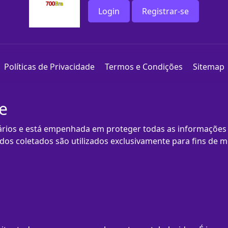
Login
Registrar-se
Políticas de Privacidade
Termos e Condições
Sitemap
de
uários e está empenhada em proteger todas as informações
os coletados são utilizados exclusivamente para fins de m