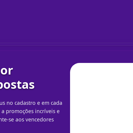
hor
postas
us no cadastro e em cada
 a promoções incríveis e
unte-se aos vencedores