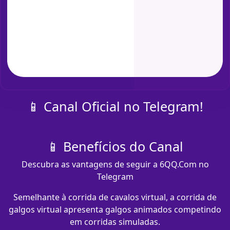
📱 Canal Oficial no Telegram!
📱 Benefícios do Canal
Descubra as vantagens de seguir a 6QQ.Com no
Telegram
Semelhante à corrida de cavalos virtual, a corrida de
galgos virtual apresenta galgos animados competindo
em corridas simuladas.