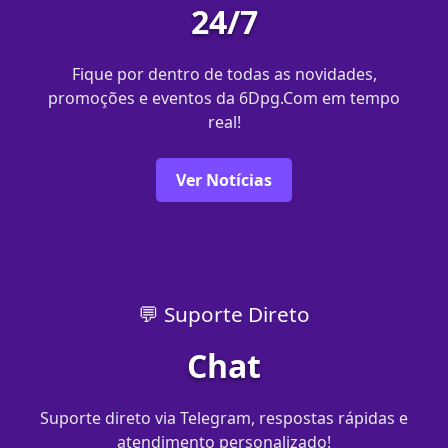
24/7
Fique por dentro de todas as novidades,
promoções e eventos da 6Dpg.Com em tempo
real!
Ver Notícias
💬 Suporte Direto
Chat
Suporte direto via Telegram, respostas rápidas e
atendimento personalizado!