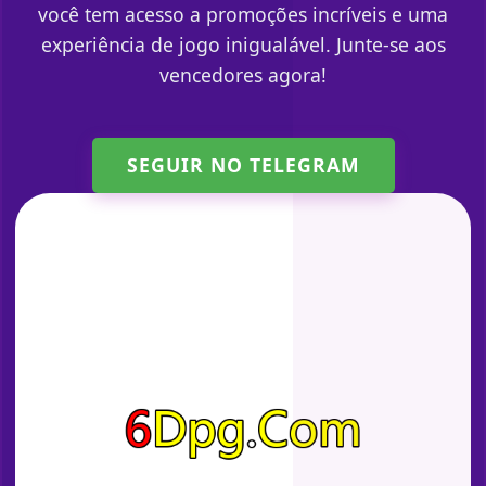
você tem acesso a promoções incríveis e uma
experiência de jogo inigualável. Junte-se aos
vencedores agora!
SEGUIR NO TELEGRAM