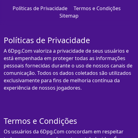
Políticas de Privacidade
Termos e Condições
Sitemap
Políticas de Privacidade
A 6Dpg.Com valoriza a privacidade de seus usuários e
está empenhada em proteger todas as informações
pessoais fornecidas durante o uso de nossos canais de
comunicação. Todos os dados coletados são utilizados
exclusivamente para fins de melhoria contínua da
experiência de nossos jogadores.
Termos e Condições
Os usuários da 6Dpg.Com concordam em respeitar